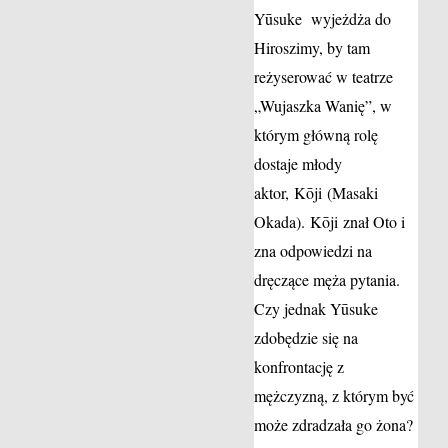
Yūsuke wyjeżdża do
Hiroszimy, by tam
reżyserować w teatrze
„Wujaszka Wanię”, w
którym główną rolę
dostaje młody
aktor, Kōji (Masaki
Okada). Kōji znał Oto i
zna odpowiedzi na
dręczące męża pytania.
Czy jednak Yūsuke
zdobędzie się na
konfrontację z
mężczyzną, z którym być
może zdradzała go żona?