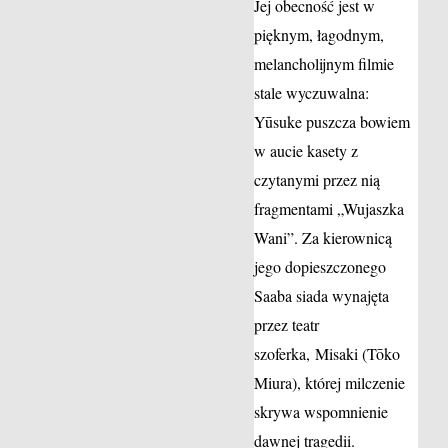
Jej obecność jest w
pięknym, łagodnym,
melancholijnym filmie
stale wyczuwalna:
Yūsuke puszcza bowiem
w aucie kasety z
czytanymi przez nią
fragmentami „Wujaszka
Wani”. Za kierownicą
jego dopieszczonego
Saaba siada wynajęta
przez teatr
szoferka, Misaki (Tōko
Miura), której milczenie
skrywa wspomnienie
dawnej tragedii.