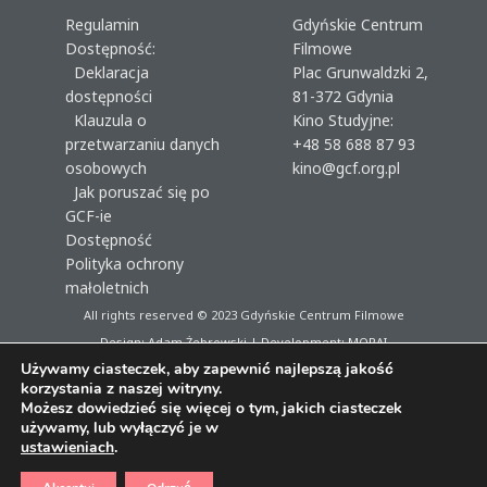
Regulamin
Gdyńskie Centrum
Dostępność:
Filmowe
Deklaracja
Plac Grunwaldzki 2,
dostępności
81-372 Gdynia
Klauzula o
Kino Studyjne:
przetwarzaniu danych
+48 58 688 87 93
osobowych
kino@gcf.org.pl
Jak poruszać się po
GCF-ie
Dostępność
Polityka ochrony
małoletnich
All rights reserved © 2023
Gdyńskie Centrum Filmowe
Design: Adam Żebrowski | Development:
MORAI
Używamy ciasteczek, aby zapewnić najlepszą jakość
korzystania z naszej witryny.
Możesz dowiedzieć się więcej o tym, jakich ciasteczek
używamy, lub wyłączyć je w
ustawieniach
.