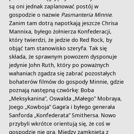
są oni jednak zaplanować postój w
gospodzie o nazwie
Pasmanteria Minnie
.
Zanim tam dotrą napotkają jeszcze Chrisa
Mannixa, byłego żołnierza Konfederacji,
który twierdzi, że jedzie do Red Rock, by
objąć tam stanowisko szeryfa. Tak się
składa, że sprawnym powozem dysponuje
jedynie John Ruth, który po poważnych
wahaniach zgadza się zabrać pozostałych
bohaterów filmów do gospody Minnie, gdzie
poznają następną czwórkę: Boba
„Meksykanina”, Oswalda „Małego” Mobraya,
Joego „Kowboja” Gage’a i byłego generała
Sanforda „Konfederata” Smithersa. Nowo
przybyli wkrótce orientują się, że coś w
gospodzie nie gra. Między zamkniętą z