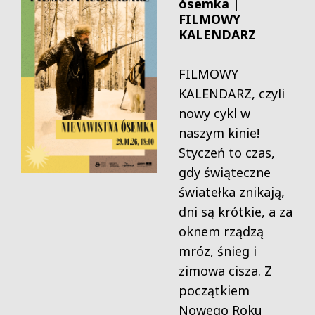
ósemka |
FILMOWY
KALENDARZ
FILMOWY
KALENDARZ, czyli
nowy cykl w
naszym kinie!
Styczeń to czas,
gdy świąteczne
światełka znikają,
dni są krótkie, a za
oknem rządzą
mróz, śnieg i
zimowa cisza. Z
początkiem
Nowego Roku