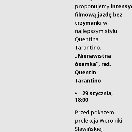
proponujemy
intens
filmową jazdę bez
trzymanki
w
najlepszym stylu
Quentina
Tarantino.
„
Nienawistna
ósemka
”, reż.
Quentin
Tarantino
29 stycznia,
18:00
Przed pokazem
prelekcja Weroniki
Sławińskiej.