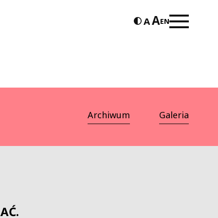
EN
Archiwum
Galeria
AĆ.