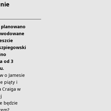
nie
ż planowano
powodowane
eszcie
szpiegowski
ino
a od 3
ku.
ów o Jamesie
e piąty i
a Craiga w
j
ie będzie
zem?