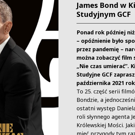
James Bond w Ki
Studyjnym GCF
Ponad rok później ni
– opóźnienie było s
przez pandemię – nar
można zobaczyć film 
„Nie czas umierać”. K
Studyjne GCF zaprasz
października 2021 ro
To 25. część serii film
Bondzie, a jednocześni
ostatni występ Daniel
roli słynnego agenta Je
Królewskiej Mości. Jak
mieć przygody tym ra