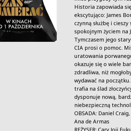
Historia zapowiada si
ekscytująco: James B
czynną służbę i cieszy 
spokojnym życiem na 
Tymczasem jego stary 
CIA prosi o pomoc. Mi
uratowania porwaneg
okazuje się o wiele bar
zdradliwa, niż mogłoby
wydawać na początku.
trafia na ślad złoczyńc
dysponuje nową, bard
niebezpieczną technol
OBSADA: Daniel Craig,
Ana de Armas
REŻYSER: Cary Joji Fu