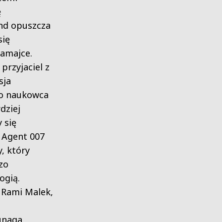
ę
ond opuszcza
się
Jamajce.
przyjaciel z
sja
o naukowca
dziej
 się
 Agent 007
y, który
zo
ogią.
 Rami Malek,
kunaga