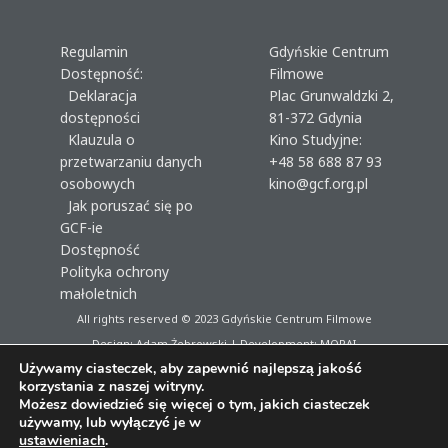
Regulamin
Gdyńskie Centrum
Dostępność:
Filmowe
Deklaracja
Plac Grunwaldzki 2,
dostępności
81-372 Gdynia
Klauzula o
Kino Studyjne:
przetwarzaniu danych
+48 58 688 87 93
osobowych
kino@gcf.org.pl
Jak poruszać się po
GCF-ie
Dostępność
Polityka ochrony
małoletnich
All rights reserved © 2023
Gdyńskie Centrum Filmowe
Design: Adam Żebrowski | Development:
MORAI
Używamy ciasteczek, aby zapewnić najlepszą jakość
korzystania z naszej witryny.
Możesz dowiedzieć się więcej o tym, jakich ciasteczek
używamy, lub wyłączyć je w
ustawieniach
.