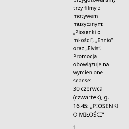
trzy filmy z
motywem
muzycznym:
„Piosenki o
miłości”, „Ennio”
oraz „Elvis”.
Promocja
obowiązuje na
wymienione
seanse:
30 czerwca
(czwartek), g.
16.45: „PIOSENKI
O MIŁOŚCI”
1