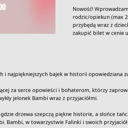
Nowość! Wprowadza
rodzic/opiekun (max 2
przybędą wraz z dzie
zakupić bilet w cenie 
h i najpiękniejszych bajek w historii opowiedziana 
jącej za serce opowieści i bohaterom, którzy zaprowa
ykły jelonek Bambi wraz z przyjaciółmi.
dzie drzewa szepczą piękne historie, a słońce tańczy
i. Bambi, w towarzystwie Falinki i swoich przyjació