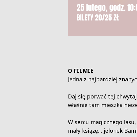
O FILMIE
Jedna z najbardziej znanyc
Daj się porwać tej chwyta
właśnie tam mieszka niezw
W sercu magicznego lasu, g
mały książę… jelonek Bamb