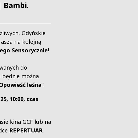
 Bambi.
żliwych, Gdyńskie
asza na kolejną
nego Sensorycznie
!
wanych do
 będzie można
Opowieść leśna
”.
25, 10:00, czas
sie kina GCF lub na
adce
REPERTUAR
.