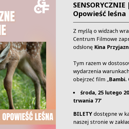
SENSORYCZNIE |
Opowieść leśna
Z myślą o widzach wra
Centrum Filmowe zapr
odsłonę
Kina Przyjaz
Tym razem w dostoso
wydarzenia warunkach
obejrzeć film „
Bambi. 
środa, 25 lutego 20
trwania 77’
BILETY
dostępne w ka
naszej stronie w zakł