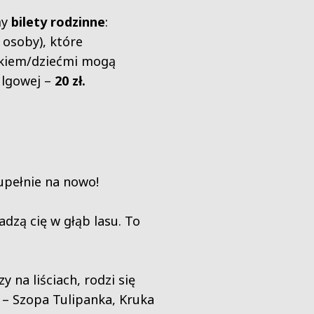
my
bilety rodzinne
:
 osoby), które
ckiem/dziećmi mogą
ulgowej –
20 zł.
zupełnie na nowo!
dzą cię w głąb lasu. To
 na liściach, rodzi się
ł – Szopa Tulipanka, Kruka