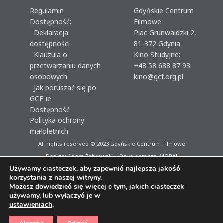
Regulamin
Gdyńskie Centrum
Dostępność:
Filmowe
Deklaracja
Plac Grunwaldzki 2,
dostępności
81-372 Gdynia
Klauzula o
Kino Studyjne:
przetwarzaniu danych
+48 58 688 87 93
osobowych
kino@gcf.org.pl
Jak poruszać się po
GCF-ie
Dostępność
Polityka ochrony
małoletnich
All rights reserved © 2023
Gdyńskie Centrum Filmowe
Design: Adam Żebrowski | Development:
MORAI
Używamy ciasteczek, aby zapewnić najlepszą jakość
korzystania z naszej witryny.
Możesz dowiedzieć się więcej o tym, jakich ciasteczek
używamy, lub wyłączyć je w
ustawieniach
.