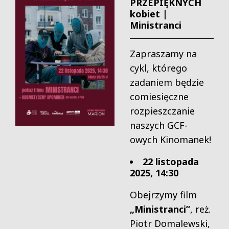
PRZEPIĘKNYCH
kobiet |
Ministranci
Zapraszamy na
cykl, którego
zadaniem będzie
comiesięczne
rozpieszczanie
naszych GCF-
owych Kinomanek!
22 listopada
2025, 14:30
Obejrzymy film
„Ministranci”
, reż.
Piotr Domalewski,