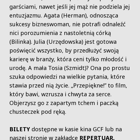
garściami, nawet jeśli jej mąż nie podziela jej
entuzjazmu. Agata (Herman), odnosząca
sukcesy bizneswoman, nie potrafi odnaleźć
nici porozumienia z nastoletnią córką
(Bilinka). Julia (Urzędowska) jest gotowa
poświęcić wszystko, by przedłużyć swoją
karierę w branży, która ceni tylko młodość i
urodę. A mała Tosia (Szmidt)? Ona po prostu
szuka odpowiedzi na wielkie pytania, które
stawia przed nią życie. „Przepiękne!” to film,
który bawi, wzrusza i chwyta za serce.
Objerzysz go z zapartym tchem i paczką
chusteczek pod ręką.
BILETY
dostępne w kasie kina GCF lub na
naszej stronie w zakładce
REPERTUAR
.