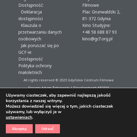
Dostępność:
Filmowe
Deklaracja
Plac Grunwaldzki 2,
dostępności
81-372 Gdynia
Klauzula o
Kino Studyjne:
przetwarzaniu danych
+48 58 688 87 93
osobowych
kino@gcf.org.pl
Jak poruszać się po
GCF-ie
Dostępność
Polityka ochrony
małoletnich
All rights reserved © 2023
Gdyńskie Centrum Filmowe
Design: Adam Żebrowski | Development:
MORAI
Używamy ciasteczek, aby zapewnić najlepszą jakość
korzystania z naszej witryny.
Możesz dowiedzieć się więcej o tym, jakich ciasteczek
używamy, lub wyłączyć je w
ustawieniach
.
Akceptuj
Odrzuć