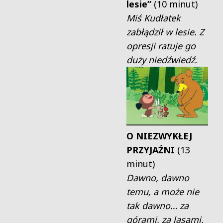
lesie”
(10 minut)
Miś Kudłatek
zabłądził w lesie. Z
opresji ratuje go
duży niedźwiedź.
O NIEZWYKŁEJ
PRZYJAŹNI
(13
minut)
Dawno, dawno
temu, a może nie
tak dawno… za
górami, za lasami,