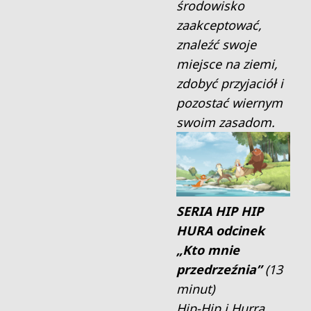
środowisko
zaakceptować,
znaleźć swoje
miejsce na ziemi,
zdobyć przyjaciół i
pozostać wiernym
swoim zasadom.
SERIA HIP HIP
HURA
odcinek
„Kto mnie
przedrzeźnia”
(13
minut)
Hip-Hip i Hurra