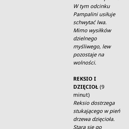
W tym odcinku
Pampalini usiłuje
schwytać lwa.
Mimo wysiłków
dzielnego
myśliwego, lew
pozostaje na
wolności.
REKSIO I
DZIĘCIOŁ
(9
minut)
Reksio dostrzega
stukającego w pień
drzewa dzięcioła.
Stara się go