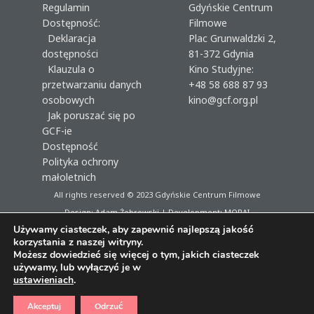
Regulamin
Gdyńskie Centrum
Dostępność:
Filmowe
Deklaracja
Plac Grunwaldzki 2,
dostępności
81-372 Gdynia
Klauzula o
Kino Studyjne:
przetwarzaniu danych
+48 58 688 87 93
osobowych
kino@gcf.org.pl
Jak poruszać się po
GCF-ie
Dostępność
Polityka ochrony
małoletnich
All rights reserved © 2023
Gdyńskie Centrum Filmowe
Design: Adam Żebrowski | Development:
MORAI
Używamy ciasteczek, aby zapewnić najlepszą jakość
korzystania z naszej witryny.
Możesz dowiedzieć się więcej o tym, jakich ciasteczek
używamy, lub wyłączyć je w
ustawieniach
.
Akceptuj
Odrzuć