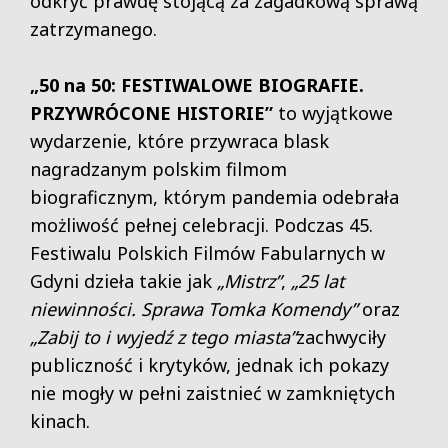
odkryć prawdę stojącą za zagadkową sprawą
zatrzymanego.
„50 na 50: FESTIWALOWE BIOGRAFIE.
PRZYWRÓCONE HISTORIE”
to wyjątkowe
wydarzenie, które przywraca blask
nagradzanym polskim filmom
biograficznym, którym pandemia odebrała
możliwość pełnej celebracji. Podczas 45.
Festiwalu Polskich Filmów Fabularnych w
Gdyni dzieła takie jak
„Mistrz”
,
„25 lat
niewinności. Sprawa Tomka Komendy”
oraz
„Zabij to i wyjedź z tego miasta”
zachwyciły
publiczność i krytyków, jednak ich pokazy
nie mogły w pełni zaistnieć w zamkniętych
kinach.