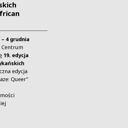
skich
rican
 – 4 grudnia
 Centrum
ię
19. edycja
ykańskich
czna edycja
aze: Queer”
amości
iej