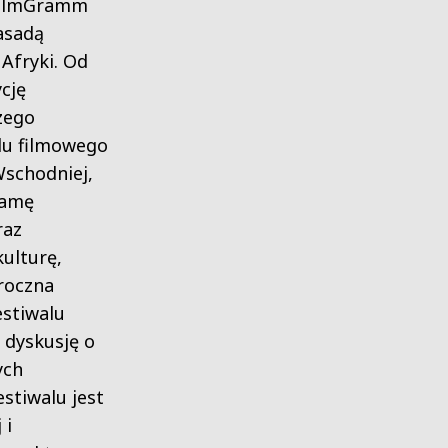
 FilmGramm
asadą
Afryki. Od
cję
zego
lu filmowego
schodniej,
gamę
raz
ulturę,
roczna
stiwalu
 dyskusję o
ych
stiwalu jest
 i