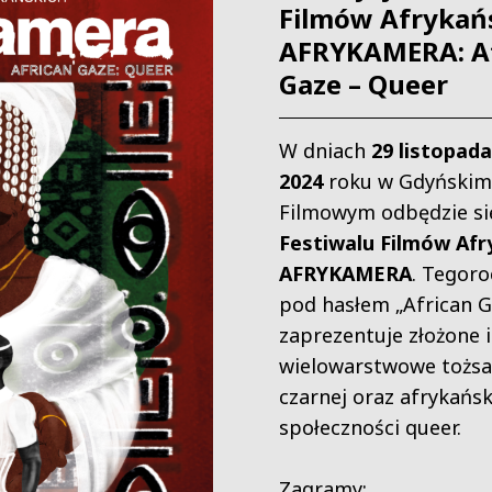
Filmów Afrykań
AFRYKAMERA: Af
Gaze – Queer
W dniach
29 listopada
2024
roku w Gdyńskim
Filmowym odbędzie s
Festiwalu Filmów Afr
AFRYKAMERA
. Tegoro
pod hasłem „African G
zaprezentuje złożone i
wielowarstwowe tożs
czarnej oraz afrykańsk
społeczności queer.
Zagramy: