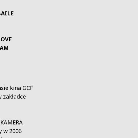
BAILE
LOVE
ŁAM
sie kina GCF
w zakładce
RYKAMERA
y w 2006