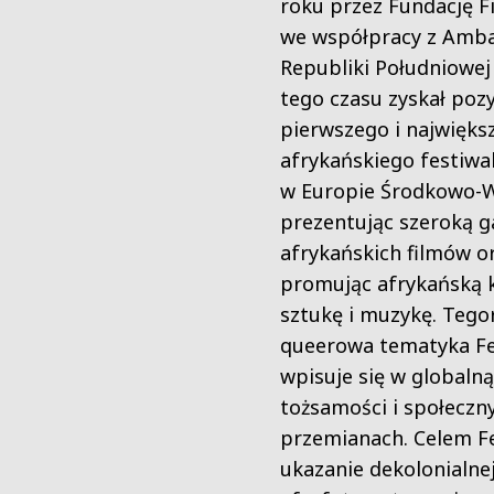
roku przez Fundację
we współpracy z Amb
Republiki Południowej 
tego czasu zyskał pozy
pierwszego i najwięks
afrykańskiego festiwa
w Europie Środkowo-W
prezentując szeroką 
afrykańskich filmów o
promując afrykańską k
sztukę i muzykę. Tego
queerowa tematyka Fe
wpisuje się w globalną
tożsamości i społeczn
przemianach. Celem Fe
ukazanie dekolonialnej