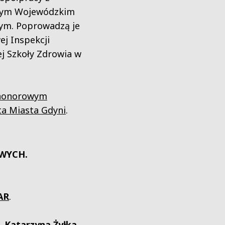
ym Wojewódzkim
ym. Poprowadzą je
ej Inspekcji
ej Szkoły Zdrowia w
y honorowym
a Miasta Gdyni
.
WYCH.
AR
.
ż. Katarzyna Żyłka