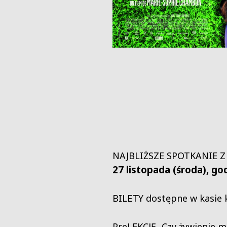
NAJBLIŻSZE SPOTKANIE 
27 listopada (środa), go
BILETY dostępne w kasie k
PreLEKCJĘ „Czy żywienie 