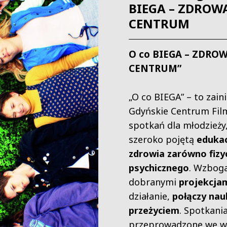
BIEGA – ZDROWA
CENTRUM
O co BIEGA – ZDRO
CENTRUM”
„O co BIEGA” – to zain
Gdyńskie Centrum Fil
spotkań dla młodzieży
szeroko pojętą
edukac
zdrowia zarówno fizyc
psychicznego
. Wzboga
dobranymi
projekcja
działanie,
połączy nau
przeżyciem
. Spotkani
przeprowadzone we w