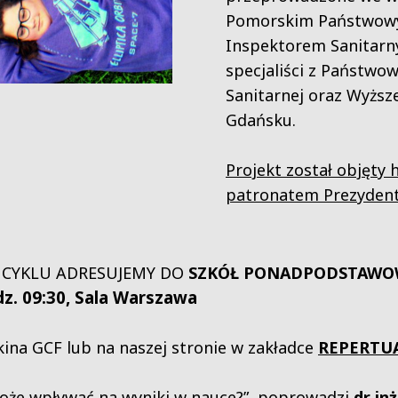
Pomorskim Państwow
Inspektorem Sanitarn
specjaliści z Państwow
Sanitarnej oraz Wyższ
Gdańsku.
Projekt został objęt
patronatem Prezydent
Z CYKLU ADRESUJEMY DO
SZKÓŁ PONADPODSTAWO
dz. 09:30, Sala Warszawa
ina GCF lub na naszej stronie w zakładce
REPERTU
może wpływać na wyniki w nauce?” poprowadzi
dr in