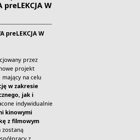
 preLEKCJA W
WA preLEKCJA W
icjowany przez
mowe projekt
, mający na celu
ję w zakresie
znego, jak i
cone indywidualnie
mi kinowymi
kę z filmowym
a zostaną
spółpracy z