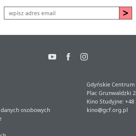
Gdyńskie Centrum
Plac Grunwaldzki 2
Kino Studyjne:
+48 
u danych osobowych
kino@gcf.org.pl
e
ich