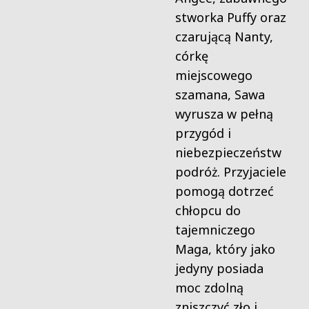
stworka Puffy oraz
czarującą Nanty,
córkę
miejscowego
szamana, Sawa
wyrusza w pełną
przygód i
niebezpieczeństw
podróż. Przyjaciele
pomogą dotrzeć
chłopcu do
tajemniczego
Maga, który jako
jedyny posiada
moc zdolną
zniszczyć zło i