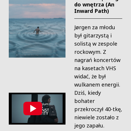
do wnętrza (An
Inward Path)
Jørgen za młodu
był gitarzystą i
solistą w zespole
rockowym. Z
nagrań koncertów
na kasetach VHS
widać, że był
wulkanem energii.
Dziś, kiedy
bohater
przekroczył 40-tkę,
niewiele zostało z
jego zapału.