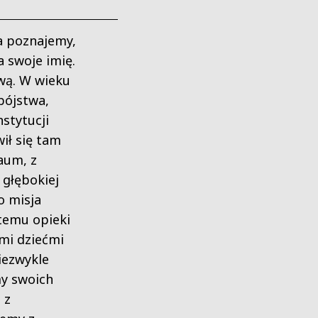
a poznajemy,
a swoje imię.
ową. W wieku
bójstwa,
nstytucji
ił się tam
aum, z
 głębokiej
o misja
temu opieki
mi dziećmi
iezwykle
my swoich
 z