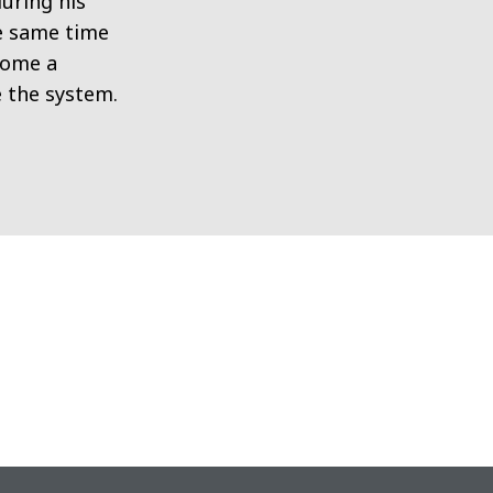
uring his
he same time
come a
e the system.