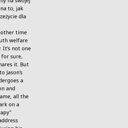
any na swojej
na to, jak
zeżycie dla
other time
outh welfare
. It’s not one
 for sure,
ares it. But
to Jason’s
ndergoes a
on and
name, all the
ark on a
rapy”
address