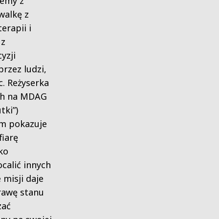
jemy z
walkę z
erapii i
 z
yzji
rzez ludzi,
. Reżyserka
ch na MDAG
tki”)
em pokazuje
fiarę
ko
ocalić innych
 misji daje
rawę stanu
zać