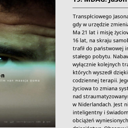
Transpłciowego Jason
gdy w urzędzie zmieni
Ma 21 lat i misję życi
16 lat, na skraju samo
trafił do państwowej i
stałego pobytu. Nabaw
wyłącznie kolejnych tr
których wyszedł dzięki
codziennej terapii. Jeg
życiowa to zmiana sys
nad straumatyzowany
w Niderlandach. Jest n
inteligentny i świado
obciążeń wyniesionych