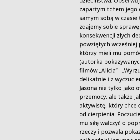
dzieciństwa. Obserwu
zapartym tchem jego 
samym sobą w czasie t
zdajemy sobie sprawę
konsekwencji złych dec
powziętych wcześniej p
którzy mieli mu pomóc
(autorka pokazywany
filmów „Alicia” i „Wyrzu
delikatnie i z wyczuci
Jasona nie tylko jako o
przemocy, ale także ja
aktywistę, który chce 
od cierpienia. Poczucie
mu siłę walczyć o pop
rzeczy i pozwala poka