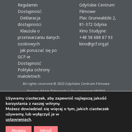
Regulamin
Gdyńskie Centrum
Dostępność:
Filmowe
Deklaracja
Plac Grunwaldzki 2,
dostępności
81-372 Gdynia
Klauzula o
Kino Studyjne:
przetwarzaniu danych
+48 58 688 87 93
osobowych
kino@gcf.org.pl
Jak poruszać się po
GCF-ie
Dostępność
Polityka ochrony
małoletnich
All rights reserved © 2023
Gdyńskie Centrum Filmowe
Design: Adam Żebrowski | Development:
MORAI
Używamy ciasteczek, aby zapewnić najlepszą jakość
korzystania z naszej witryny.
Możesz dowiedzieć się więcej o tym, jakich ciasteczek
używamy, lub wyłączyć je w
ustawieniach
.
Akceptuj
Odrzuć